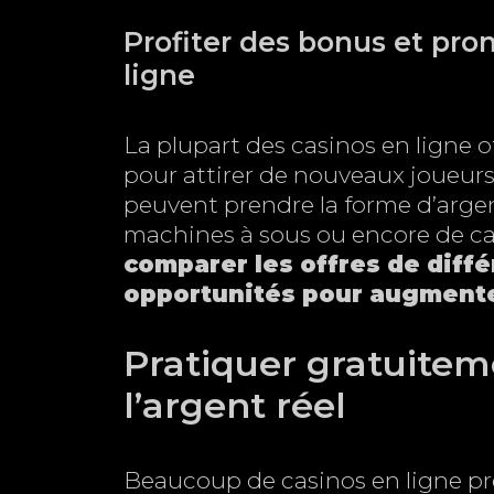
Profiter des bonus et prom
ligne
La plupart des casinos en ligne 
pour attirer de nouveaux joueurs e
peuvent prendre la forme d’argent
machines à sous ou encore de ca
comparer les offres de différ
opportunités pour augment
Pratiquer gratuitem
l’argent réel
Beaucoup de casinos en ligne pro