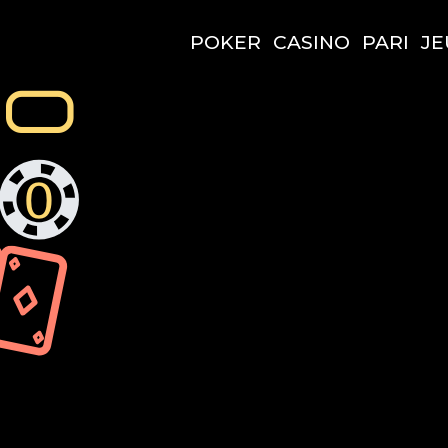
POKER
CASINO
PARI
JE