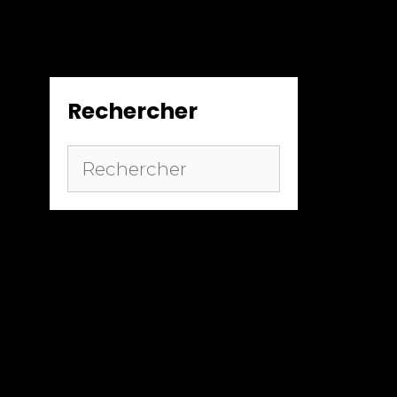
Rechercher
Search
for: