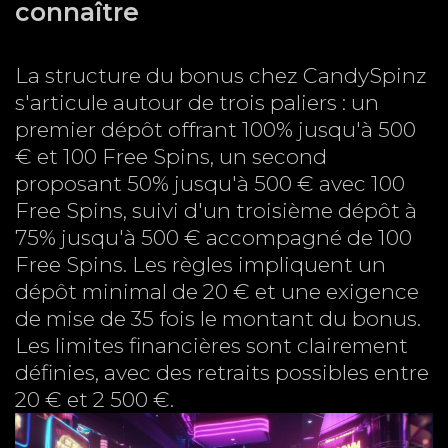
connaître
La structure du bonus chez CandySpinz
s'articule autour de trois paliers : un
premier dépôt offrant 100% jusqu'à 500
€ et 100 Free Spins, un second
proposant 50% jusqu'à 500 € avec 100
Free Spins, suivi d'un troisième dépôt à
75% jusqu'à 500 € accompagné de 100
Free Spins. Les règles impliquent un
dépôt minimal de 20 € et une exigence
de mise de 35 fois le montant du bonus.
Les limites financières sont clairement
définies, avec des retraits possibles entre
20 € et 2 500 €.