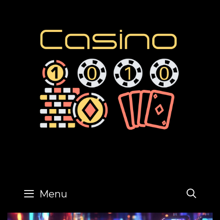
Skip
to
content
SE
Menu