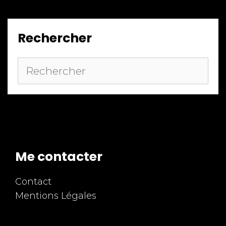
zombie
Rechercher
Search
for:
Me contacter
Contact
Mentions Légales